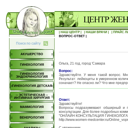
| НАШ ЦЕНТР |
| НАШИ ВРАЧИ |
| ПРАЙС Л
ВОПРОС-ОТВЕТ |
Поиск по сайту
АКУШЕРСТВО
Ольга, 21 год, город 'Самара
ГИНЕКОЛОГИЯ
Вопрос:
ГИНЕКОЛОГИЯ
Здравствуйте. У меня такой вопрос. Мн
ЭНДОКРИНОЛОГИЯ
Результат: лейкоциты в умеренном колич
означает? Не опасно ли? Что мне предпр
ГИНЕКОЛОГИЯ ДЕТСКАЯ
-- ЭСТЕТИЧЕСКАЯ --
ИНТИМНАЯ ХИРУРГИЯ
Ответ:
Здравствуйте!
МАММОЛОГИЯ
Вопросы подразумевают обширный и по
консультации. Для более подробных ком
"ОНЛАЙН КОНСУЛЬТАЦИЯ ГИНЕКОЛОГА"
ВЕНЕРОЛОГИЯ
http://www.women-medcenter.ru/Online_vop
С уважением,