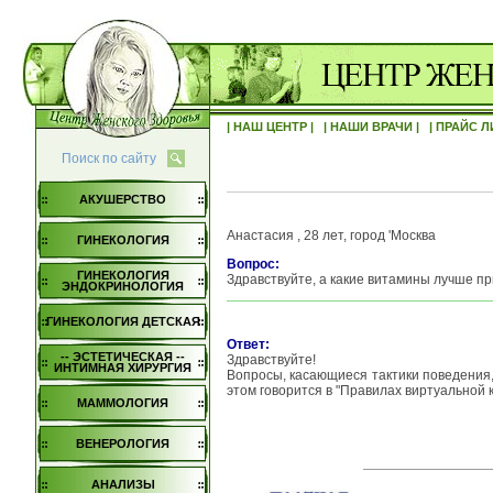
| НАШ ЦЕНТР |
| НАШИ ВРАЧИ |
| ПРАЙС Л
Поиск по сайту
АКУШЕРСТВО
Анастасия , 28 лет, город 'Москва
ГИНЕКОЛОГИЯ
Вопрос:
ГИНЕКОЛОГИЯ
Здравствуйте, а какие витамины лучше п
ЭНДОКРИНОЛОГИЯ
ГИНЕКОЛОГИЯ ДЕТСКАЯ
Ответ:
-- ЭСТЕТИЧЕСКАЯ --
Здравствуйте!
ИНТИМНАЯ ХИРУРГИЯ
Вопросы, касающиеся тактики поведения,
этом говорится в "Правилах виртуальной 
МАММОЛОГИЯ
ВЕНЕРОЛОГИЯ
АНАЛИЗЫ