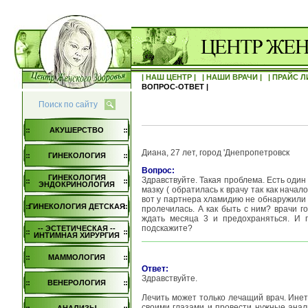
| НАШ ЦЕНТР |
| НАШИ ВРАЧИ |
| ПРАЙС Л
ВОПРОС-ОТВЕТ |
Поиск по сайту
АКУШЕРСТВО
Диана, 27 лет, город 'Днепропетровск
ГИНЕКОЛОГИЯ
Вопрос:
ГИНЕКОЛОГИЯ
Здравствуйте. Такая проблема. Есть оди
ЭНДОКРИНОЛОГИЯ
мазку ( обратилась к врачу так как нача
вот у партнера хламидию не обнаружили н
ГИНЕКОЛОГИЯ ДЕТСКАЯ
пролечилась. А как быть с ним? врачи го
ждать месяца 3 и предохраняться. И 
подскажите?
-- ЭСТЕТИЧЕСКАЯ --
ИНТИМНАЯ ХИРУРГИЯ
МАММОЛОГИЯ
Ответ:
Здравствуйте.
ВЕНЕРОЛОГИЯ
Лечить может только лечащий врач. Инет
своими глазами и провести нужные анали