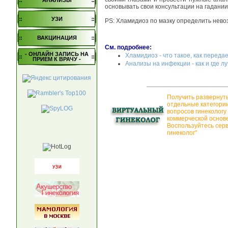
АНАЛИЗЫ
основывать свои консультации на гадании
УЗИ
PS: Хламидиоз по мазку определить невоз
ВАКЦИНАЦИЯ
См. подробнее:
- ОНЛАЙН ЗАПИСЬ НА
Хламидиоз - что такое, как переда
ПРИЕМ К ВРАЧУ -
Анализы на инфекции - как и где 
Получить развернут
отдельные категори
вопросов гинекологу
коммерческой основе
Воспользуйтесь сер
гинеколог"