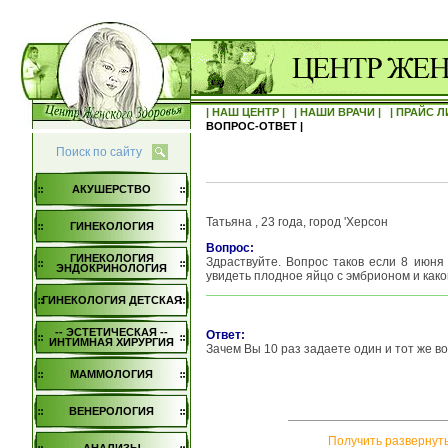
| НАШ ЦЕНТР |
| НАШИ ВРАЧИ |
| ПРАЙС Л
ВОПРОС-ОТВЕТ |
Поиск по сайту
АКУШЕРСТВО
Татьяна , 23 года, город 'Херсон
ГИНЕКОЛОГИЯ
Вопрос:
ГИНЕКОЛОГИЯ
Здраствуйте. Вопрос таков если 8 июня
ЭНДОКРИНОЛОГИЯ
увидеть плодное яйцо с эмбрионом и как
ГИНЕКОЛОГИЯ ДЕТСКАЯ
-- ЭСТЕТИЧЕСКАЯ --
Ответ:
ИНТИМНАЯ ХИРУРГИЯ
Зачем Вы 10 раз задаете один и тот же в
МАММОЛОГИЯ
ВЕНЕРОЛОГИЯ
Получить развернут