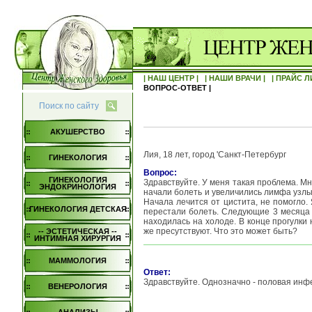
| НАШ ЦЕНТР |
| НАШИ ВРАЧИ |
| ПРАЙС Л
ВОПРОС-ОТВЕТ |
Поиск по сайту
АКУШЕРСТВО
Лия, 18 лет, город 'Санкт-Петербург
ГИНЕКОЛОГИЯ
Вопрос:
ГИНЕКОЛОГИЯ
Здравствуйте. У меня такая проблема. Мн
ЭНДОКРИНОЛОГИЯ
начали болеть и увеличились лимфа узлы
Начала лечится от цистита, не помогло.
ГИНЕКОЛОГИЯ ДЕТСКАЯ
перестали болеть. Следующие 3 месяца и
находилась на холоде. В конце прогулки 
же пресутствуют. Что это может быть?
-- ЭСТЕТИЧЕСКАЯ --
ИНТИМНАЯ ХИРУРГИЯ
МАММОЛОГИЯ
Ответ:
Здравствуйте. Однозначно - половая инф
ВЕНЕРОЛОГИЯ