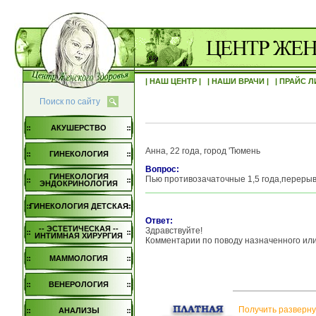
| НАШ ЦЕНТР |
| НАШИ ВРАЧИ |
| ПРАЙС Л
Поиск по сайту
АКУШЕРСТВО
Анна, 22 года, город 'Тюмень
ГИНЕКОЛОГИЯ
Вопрос:
ГИНЕКОЛОГИЯ
Пью противозачаточные 1,5 года,перерыв
ЭНДОКРИНОЛОГИЯ
ГИНЕКОЛОГИЯ ДЕТСКАЯ
Ответ:
-- ЭСТЕТИЧЕСКАЯ --
Здравствуйте!
ИНТИМНАЯ ХИРУРГИЯ
Комментарии по поводу назначенного или
МАММОЛОГИЯ
ВЕНЕРОЛОГИЯ
Получить разверну
АНАЛИЗЫ