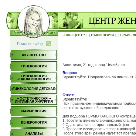
| НАШ ЦЕНТР |
| НАШИ ВРАЧИ |
| ПРАЙС Л
Поиск по сайту
АКУШЕРСТВО
Анастасия, 21 год, город 'Челябинск
ГИНЕКОЛОГИЯ
Вопрос:
ГИНЕКОЛОГИЯ
Здравствуйте. Поправилась за линлинет 
ЭНДОКРИНОЛОГИЯ
ГИНЕКОЛОГИЯ ДЕТСКАЯ
Ответ:
-- ЭСТЕТИЧЕСКАЯ --
Здравствуйте!
ИНТИМНАЯ ХИРУРГИЯ
При правильном индивидуальном подборе
соответствующее обследование.
МАММОЛОГИЯ
Для подбора ГОРМОНАЛЬНОГО контрацеп
1.Посетить гинеколога-эндокринолога, м
ВЕНЕРОЛОГИЯ
2.Сдать анализ на гормональный фон
3.Провести исследование свертывающей 
После этого врач рекомендует тот препар
АНАЛИЗЫ