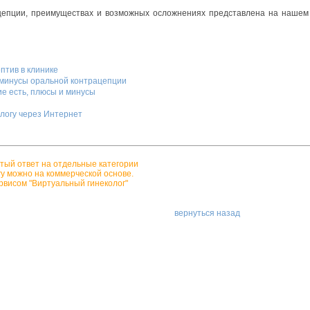
епции, преимуществах и возможных осложнениях представлена на нашем 
птив в клинике
 минусы оральной контрацепции
ие есть, плюсы и минусы
ологу через Интернет
тый ответ на отдельные категории
гу можно на коммерческой основе.
рвисом "Виртуальный гинеколог"
вернуться назад