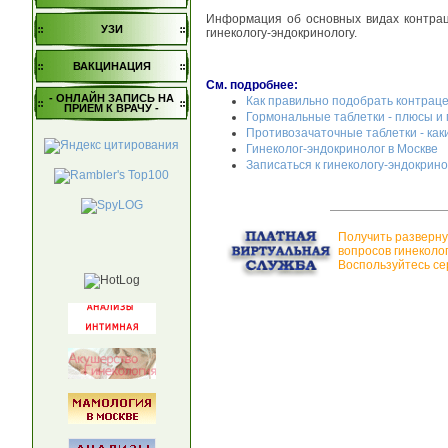
Информация об основных видах контрац
УЗИ
гинекологу-эндокринологу.
ВАКЦИНАЦИЯ
См. подробнее:
- ОНЛАЙН ЗАПИСЬ НА
Как правильно подобрать контраце
ПРИЕМ К ВРАЧУ -
Гормональные таблетки - плюсы и
Противозачаточные таблетки - как
Гинеколог-эндокринолог в Москве
Записаться к гинекологу-эндокрин
Получить разверну
вопросов гинеколо
Воспользуйтесь се