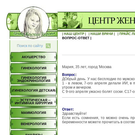
| НАШ ЦЕНТР |
| НАШИ ВРАЧИ |
| ПРАЙС Л
ВОПРОС-ОТВЕТ |
Поиск по сайту
АКУШЕРСТВО
Мария, 35 лет, город 'Москва
ГИНЕКОЛОГИЯ
Вопрос:
ГИНЕКОЛОГИЯ
ДОбрый день. У нас бесплодие по мужской
ЭНДОКРИНОЛОГИЯ
1 - в левом, 7-ого апреля делали ИИ, в
утром и вечером.
ГИНЕКОЛОГИЯ ДЕТСКАЯ
С 9-ого апреля ужасно болят соски. С17-
-- ЭСТЕТИЧЕСКАЯ --
ИНТИМНАЯ ХИРУРГИЯ
Ответ:
МАММОЛОГИЯ
Здравствуйте!
Если есть сомнения, то можно очень п
беременности можете прочитать в соотв
ВЕНЕРОЛОГИЯ