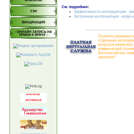
АНАЛИЗЫ
См. подробнее:
УЗИ
Эффективность контрацепции - ка
Экстренная контрацепция - когда н
ВАКЦИНАЦИЯ
- ОНЛАЙН ЗАПИСЬ НА
ПРИЕМ К ВРАЧУ -
Получить развернут
отдельные категори
вопросов гинекологу
коммерческой основе
Воспользуйтесь сер
гинеколог"