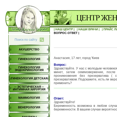
| НАШ ЦЕНТР |
| НАШИ ВРАЧИ |
| ПРАЙС Л
ВОПРОС-ОТВЕТ |
Поиск по сайту
АКУШЕРСТВО
Анастасия, 17 лет, город 'Киев
ГИНЕКОЛОГИЯ
Вопрос:
ГИНЕКОЛОГИЯ
Здравствуйте. У нас с молодым человеко
ЭНДОКРИНОЛОГИЯ
минет, затем семяизвержение, посл
проникновения без презерватива ( 
ГИНЕКОЛОГИЯ ДЕТСКАЯ
презервативом. Подскажите, есть ли вер
применить?
-- ЭСТЕТИЧЕСКАЯ --
ИНТИМНАЯ ХИРУРГИЯ
МАММОЛОГИЯ
Ответ:
Здравствуйте!
Беременность возможна в любом случае
ВЕНЕРОЛОГИЯ
беременности. В вашем случае вероятно