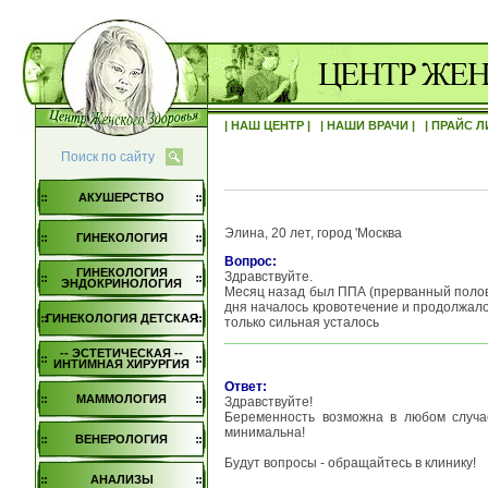
| НАШ ЦЕНТР |
| НАШИ ВРАЧИ |
| ПРАЙС Л
Поиск по сайту
АКУШЕРСТВО
Элина, 20 лет, город 'Москва
ГИНЕКОЛОГИЯ
Вопрос:
ГИНЕКОЛОГИЯ
Здравствуйте.
ЭНДОКРИНОЛОГИЯ
Месяц назад был ППА (прерванный половой
дня началось кровотечение и продолжало
ГИНЕКОЛОГИЯ ДЕТСКАЯ
только сильная усталось
-- ЭСТЕТИЧЕСКАЯ --
ИНТИМНАЯ ХИРУРГИЯ
Ответ:
МАММОЛОГИЯ
Здравствуйте!
Беременность возможна в любом случа
минимальна!
ВЕНЕРОЛОГИЯ
Будут вопросы - обращайтесь в клинику!
АНАЛИЗЫ