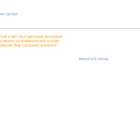
них сроках
тый ответ на отдельные категории
гу можно на коммерческой основе.
рвисом "Виртуальный гинеколог"
вернуться назад