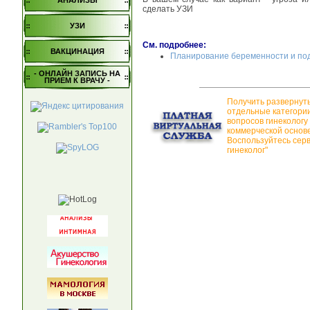
АНАЛИЗЫ
сделать УЗИ
УЗИ
См. подробнее:
ВАКЦИНАЦИЯ
Планирование беременности и под
- ОНЛАЙН ЗАПИСЬ НА
ПРИЕМ К ВРАЧУ -
Получить развернут
отдельные категори
вопросов гинекологу
коммерческой основе
Воспользуйтесь сер
гинеколог"