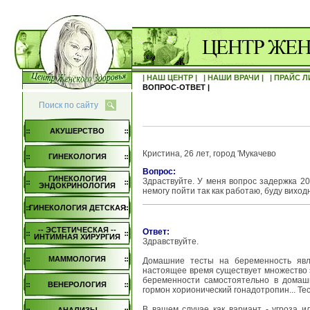
| НАШ ЦЕНТР |
| НАШИ ВРАЧИ |
| ПРАЙС Л
ВОПРОС-ОТВЕТ |
Поиск по сайту
АКУШЕРСТВО
Кристина, 26 лет, город 'Мукачево
ГИНЕКОЛОГИЯ
Вопрос:
ГИНЕКОЛОГИЯ
Здраствуйте. У меня вопрос задержка 20 
ЭНДОКРИНОЛОГИЯ
немогу пойти так как работаю, буду виход
ГИНЕКОЛОГИЯ ДЕТСКАЯ
-- ЭСТЕТИЧЕСКАЯ --
Ответ:
ИНТИМНАЯ ХИРУРГИЯ
Здравствуйте.
МАММОЛОГИЯ
Домашние тесты на беременность явл
настоящее время существует множество э
беременности самостоятельно в домаш
ВЕНЕРОЛОГИЯ
гормон хорионический гонадотропин... Т
В вашем случае как вариант - угроза 