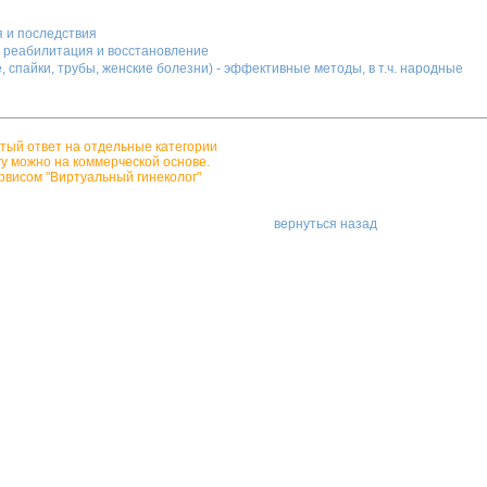
я и последствия
, реабилитация и восстановление
, спайки, трубы, женские болезни) - эффективные методы, в т.ч. народные
тый ответ на отдельные категории
гу можно на коммерческой основе.
рвисом "Виртуальный гинеколог"
вернуться назад