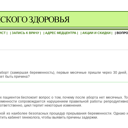
ИСТ |
| ЗАПИСЬ К ВРАЧУ |
| АДРЕС МЕДЦЕНТРА |
| АКЦИИ И СКИДКИ |
| ВОПРО
аборт (замершая беременность), первые месячные пришли через 30 дней, в
ожет быть причина?
х пациенток беспокоит вопрос о том, почему после аборта нет месячных. То
менности сопровождается нарушением правильной работы репродуктивной
ответственно, цикл терпит некоторые изменения.
ной из наиболее безопасных процедур прерывания беременности. Однако 
тить кабинет гинеколога, чтобы выявить причины задержки.