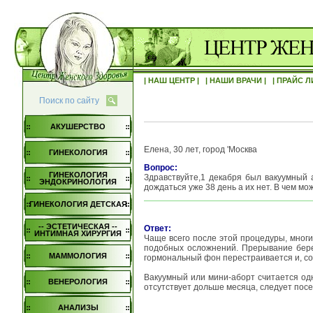
| НАШ ЦЕНТР |
| НАШИ ВРАЧИ |
| ПРАЙС Л
Поиск по сайту
АКУШЕРСТВО
Елена, 30 лет, город 'Москва
ГИНЕКОЛОГИЯ
Вопрос:
ГИНЕКОЛОГИЯ
Здравствуйте,1 декабря был вакуумный 
ЭНДОКРИНОЛОГИЯ
дождаться уже 38 день а их нет. В чем м
ГИНЕКОЛОГИЯ ДЕТСКАЯ
-- ЭСТЕТИЧЕСКАЯ --
Ответ:
ИНТИМНАЯ ХИРУРГИЯ
Чаще всего после этой процедуры, многи
подобных осложнений. Прерывание бере
МАММОЛОГИЯ
гормональный фон перестраивается и, со
Вакуумный или мини-аборт считается од
ВЕНЕРОЛОГИЯ
отсутствует дольше месяца, следует посе
АНАЛИЗЫ