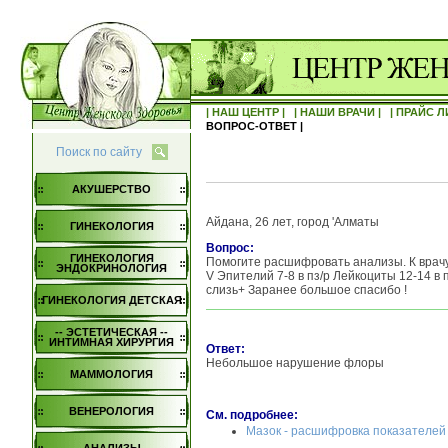
| НАШ ЦЕНТР |
| НАШИ ВРАЧИ |
| ПРАЙС Л
ВОПРОС-ОТВЕТ |
Поиск по сайту
АКУШЕРСТВО
Айдана, 26 лет, город 'Алматы
ГИНЕКОЛОГИЯ
Вопрос:
ГИНЕКОЛОГИЯ
Помогите расшифровать анализы. К врачу
ЭНДОКРИНОЛОГИЯ
V Эпителий 7-8 в пз/р Лейкоциты 12-14 в
слизь+ Заранее большое спасибо !
ГИНЕКОЛОГИЯ ДЕТСКАЯ
-- ЭСТЕТИЧЕСКАЯ --
ИНТИМНАЯ ХИРУРГИЯ
Ответ:
Небольшое нарушение флоры
МАММОЛОГИЯ
ВЕНЕРОЛОГИЯ
См. подробнее:
Мазок - расшифровка показателей