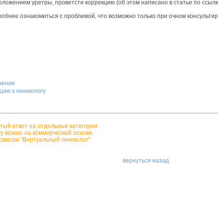
оложением уретры, проветсти коррекцию (об этом написано в статье по ссылк
бнее ознакомиться с проблемой, что возможно только при очном консультиро
ечение
цию к гинекологу
тый ответ на отдельные категории
гу можно на коммерческой основе.
рвисом "Виртуальный гинеколог"
вернуться назад