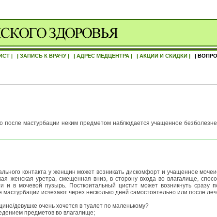
ИСТ |
| ЗАПИСЬ К ВРАЧУ |
| АДРЕС МЕДЦЕНТРА |
| АКЦИИ И СКИДКИ |
| ВОПРО
что после мастурбации неким предметом наблюдается учащенное безболезне
ального контакта у женщин может возникать дискомфорт и учащенное мочеи
ая женская уретра, смещенная вниз, в сторону входа во влагалище, спо
и и в мочевой пузырь. Посткоитальный цистит может возникнуть сразу п
 мастурбации исчезают через несколько дней самостоятельно или после леч
щине/девушке очень хочется в туалет по маленькому?
ведением предметов во влагалище;