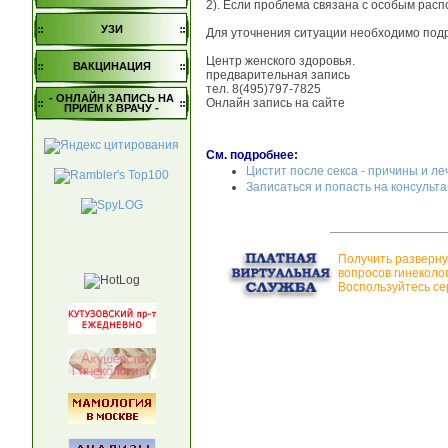
2). Если проблема связана с особым расп
УЗИ
Для уточнения ситуации необходимо подро
Центр женского здоровья.
ВАКЦИНАЦИЯ
предварительная запись
тел. 8(495)797-7825
- ОНЛАЙН ЗАПИСЬ НА
Онлайн запись на сайте
ПРИЕМ К ВРАЧУ -
См. подробнее:
Цистит после секса - причины и л
Записаться и попасть на консульта
Получить разверну
вопросов гинеколо
Воспользуйтесь се