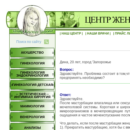
| НАШ ЦЕНТР |
| НАШИ ВРАЧИ |
| ПРАЙС Л
Поиск по сайту
АКУШЕРСТВО
Дина, 20 лет, город 'Запорожье
ГИНЕКОЛОГИЯ
Вопрос:
ГИНЕКОЛОГИЯ
Здравствуйте. Проблема состоит в том,
ЭНДОКРИНОЛОГИЯ
предпринять необходимо?
ГИНЕКОЛОГИЯ ДЕТСКАЯ
-- ЭСТЕТИЧЕСКАЯ --
Ответ:
ИНТИМНАЯ ХИРУРГИЯ
Здравствуйте.
После мастурбации влагалища или сексу
МАММОЛОГИЯ
мочеполовой системы. Короткая и широк
микроорганизмов в мочепроводящие пут
ощущения и частое мочеиспускание после
ВЕНЕРОЛОГИЯ
Что делать, если после мастурбации жен
1). Прекратить мастурбацию, хотя бы с в
АНАЛИЗЫ