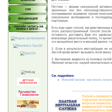
АНАЛИЗЫ
- - - - - - - - - -
Петтинг — форма сексуальной активнос
УЗИ
эрогенных зон без непосредственного
поглаживания, взаимное трение гениталий 
сексуальное возбуждение и последующ
ВАКЦИНАЦИЯ
партнерши.
- ОНЛАЙН ЗАПИСЬ НА
Есть еще один способ, как девственница 
ПРИЕМ К ВРАЧУ -
этого распространённый способ (после 
готовность доставить Вам это удовольс
влагалище указательный палец, то куннил
это волшебное место в женской вагине: то
2. Если в результате мастурбации не н
Застой крови может вызывать боли внизу
3. Вытекание жидкости из половых путей
Явление нечастое, наукой окончательно н
См. подробнее:
Женский оргазм - как начать получ
Получить развернут
отдельные категори
вопросов гинекологу
коммерческой основе
Воспользуйтесь сер