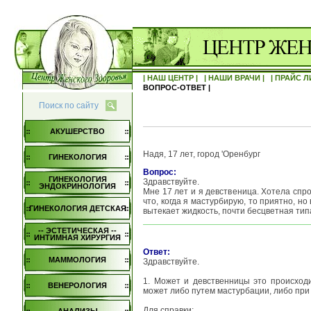
| НАШ ЦЕНТР |
| НАШИ ВРАЧИ |
| ПРАЙС Л
ВОПРОС-ОТВЕТ |
Поиск по сайту
АКУШЕРСТВО
Надя, 17 лет, город 'Оренбург
ГИНЕКОЛОГИЯ
Вопрос:
ГИНЕКОЛОГИЯ
Здравствуйте.
ЭНДОКРИНОЛОГИЯ
Мне 17 лет и я девственица. Хотела спро
что, когда я мастурбирую, то приятно, но
ГИНЕКОЛОГИЯ ДЕТСКАЯ
вытекает жидкость, почти бесцветная тип
-- ЭСТЕТИЧЕСКАЯ --
ИНТИМНАЯ ХИРУРГИЯ
Ответ:
МАММОЛОГИЯ
Здравствуйте.
1. Может и девственницы это происход
ВЕНЕРОЛОГИЯ
может либо путем мастурбации, либо при 
Для справки: