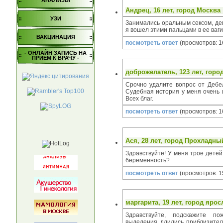
АНАЛИЗЫ
Андрец
, 16 лет, город
Москва
УЗИ
Занимались оральным сексом, дев
я вошел этими пальцами в ее ваг
ВАКЦИНАЦИЯ
посмотреть ответ
(просмотров: 1
- ОНЛАЙН ЗАПИСЬ НА
ПРИЕМ К ВРАЧУ -
доброжелатель
, 123 лет, горо
Срочно удалите вопрос от Дебел
Судебная история у меня очень 
Всех благ.
посмотреть ответ
(просмотров: 1
Ася
, 28 лет, город
Прохладны
Здравствуйте! У меня трое дете
беременность?
посмотреть ответ
(просмотров: 1
маргарита
, 19 лет, город
ярос
Здравствуйте, подскажите п
выделения..длились приблизител