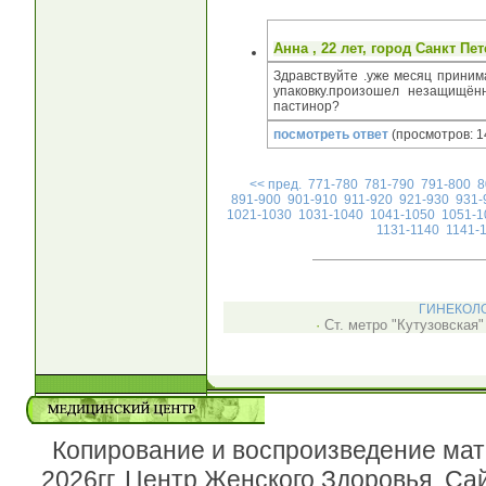
Анна
, 22 лет, город
Санкт Пет
Здравствуйте .уже месяц прини
упаковку.произошел незащищён
пастинор?
посмотреть ответ
(просмотров: 1
<< пред.
771-780
781-790
791-800
8
891-900
901-910
911-920
921-930
931-
1021-1030
1031-1040
1041-1050
1051-1
1131-1140
1141-
ГИНЕКОЛО
·
Ст. метро "
Кутузовская
"
Копирование и воспроизведение мат
2026гг. Центр Женского Здоровья. Са