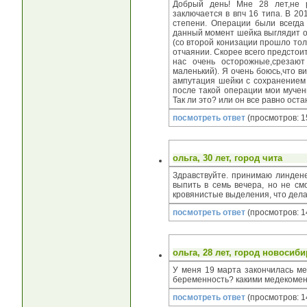
Добрый день! Мне 28 лет,не 
заключается в впч 16 типа. В 2
степени. Операции были всегда
данный момент шейка выглядит о
(со второй конизации прошло тол
отчаянии. Скорее всего предстоит
нас очень осторожные,срезают 
маленький). Я очень боюсь,что в
ампутация шейки с сохранением
после такой операции мои мучени
Так ли это? или он все равно ост
посмотреть ответ
(просмотров: 1
ольга
, 30 лет, город
чита
Здравствуйте. принимаю линдене
выпить в семь вечера, но не см
кровянистые выделения, что дел
посмотреть ответ
(просмотров: 1
ольга
, 28 лет, город
новосиби
У меня 19 марта закончилась ме
беременность? какими медекоме
посмотреть ответ
(просмотров: 1