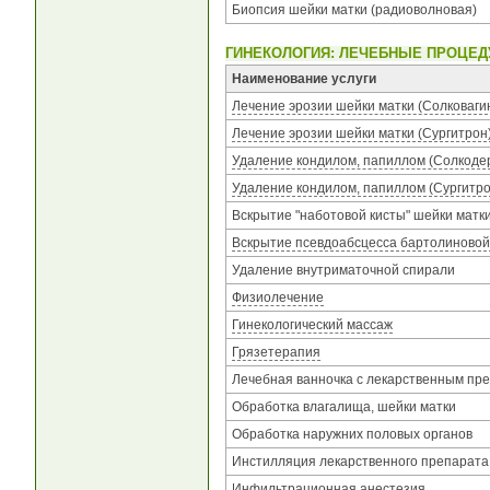
Биопсия шейки матки (радиоволновая)
ГИНЕКОЛОГИЯ: ЛЕЧЕБНЫЕ ПРОЦЕ
Наименование услуги
Лечение эрозии шейки матки (Солковаги
Лечение эрозии шейки матки (Сургитрон
Удаление кондилом, папиллом (Солкоде
Удаление кондилом, папиллом (Сургитро
Вскрытие "наботовой кисты" шейки матк
Вскрытие псевдоабсцесса бартолиново
Удаление внутриматочной спирали
Физиолечение
Гинекологический массаж
Грязетерапия
Лечебная ванночка с лекарственным пр
Обработка влагалища, шейки матки
Обработка наружних половых органов
Инстилляция лекарственного препарата
Инфильтрационная анестезия