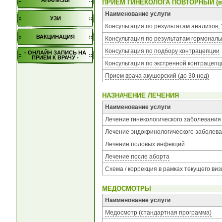
АНАЛИЗЫ
ПРИЕМ ГИНЕКОЛОГА ПОВТОРНЫЙ (в те
Наименование услуги
УЗИ
Консультация по результатам анализов,
ВАКЦИНАЦИЯ
Консультация по результатам гормонал
Консультация по подбору контрацепции
- ОНЛАЙН ЗАПИСЬ НА
ПРИЕМ К ВРАЧУ -
Консультация по экстренной контрацеп
Прием врача акушерский (до 30 нед)
НАЗНАЧЕНИЕ ЛЕЧЕНИЯ
Наименование услуги
Лечение гинекологического заболевания
Лечение эндокринологического заболев
Лечение половых инфекций
Лечение после аборта
Схема / коррекция в рамках текущего виз
МЕДОСМОТРЫ
Наименование услуги
Медосмотр (стандартная программа)