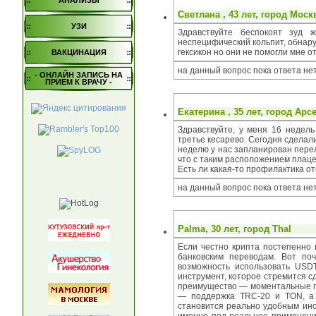
АНАЛИЗЫ
Светлана
, 43 лет, город
Моск
УЗИ
Здравствуйте беспокоят зуд 
неспецифический кольпит, обнару
гексикон но они не помогли мне о
ВАКЦИНАЦИЯ
на данный вопрос пока ответа не
- ОНЛАЙН ЗАПИСЬ НА
ПРИЕМ К ВРАЧУ -
Екатерина
, 35 лет, город
Арс
Здравствуйте, у меня 16 недел
третье кесарево. Сегодня сделали
неделю у нас запланирован перелё
что с таким расположением плаце
Есть ли какая-то профилактика о
на данный вопрос пока ответа не
Palma
, 30 лет, город
Thal
Если честно крипта постепенно 
банковским переводам. Вот по
возможность использовать USDT
инструмент, которое стремится с
преимущество — моментальные п
— поддержка TRC-20 и TON, а т
становится реально удобным инст