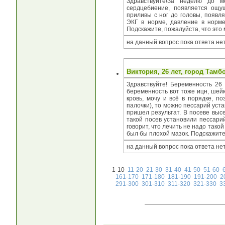
Здравствуйте!За неделю до м
сердцебиение, появляется ощущ
приливы с ног до головы, появля
ЭКГ в норме, давление в норм
Подскажите, пожалуйста, что это
на данный вопрос пока ответа не
Виктория
, 26 лет, город
Тамб
Здравствуйте! Беременность 26
беременность вот тоже ицн, шейк
кровь, мочу и всё в порядке, п
палочки), то можно пессарий уста
пришел результат. В посеве высея
такой посев установили пессарий
говорит, что лечить не надо такой
был бы плохой мазок. Подскажите
на данный вопрос пока ответа не
1-10
11-20
21-30
31-40
41-50
51-60
161-170
171-180
181-190
191-200
2
291-300
301-310
311-320
321-330
3