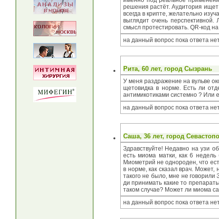
именно под реальное применение.
решения растёт. Аудитория ищет
всегда в крипте, желательно изуч
выглядит очень перспективной. 
смысл протестировать. QR-код на
на данный вопрос пока ответа не
Рита
, 60 лет, город
Сызрань
У меня раздражение на вульве ок
щетовидка в норме. Есть ли отд
антимикотиками системно ? Или ес
на данный вопрос пока ответа не
Саша
, 36 лет, город
Севастоп
Здравствуйте! Недавно на узи об
есть миома матки, как 6 недель
Миометрий не однороден, что есть
в норме, как сказал врач. Может,
такого не было, мне не говорили
ди принимать какие то препараты
таком случае? Может ли миома са
на данный вопрос пока ответа не