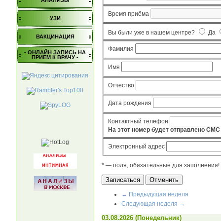
АНАЛИЗЫ
Время приёма
УЗИ
Вы были уже в нашем центре?
Да
ВАКЦИНАЦИЯ
Фамилия
- ОНЛАЙН ЗАПИСЬ НА
ПРИЕМ К ВРАЧУ -
Имя
Отчество
Дата рождения
Контактный телефон
На этот номер будет отправлено СМС
Электронный адрес
*
— поля, обязательные для заполнения!
← Пред
ыдущая неделя
След
ующая неделя
→
03.08.2026 (Понедельник)