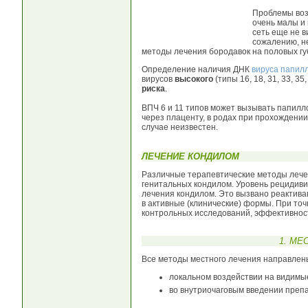
Проблемы воз
очень малы и
сеть еще не в
сожалению, н
методы лечения бородавок на половых гу
Определение наличия ДНК
вируса папил
вирусов
высокого
(типы 16, 18, 31, 33, 35, 
риска
.
ВПЧ 6 и 11 типов может вызывать папилл
через плаценту, в родах при прохождени
случае неизвестен.
ЛЕЧЕНИЕ КОНДИЛОМ
Различные терапевтические методы лече
генитальных кондилом. Уровень рецидиви
лечения кондилом. Это вызвано реактива
в активные (клинические) формы. При то
контрольных исследований, эффективнос
1. МЕ
Все методы местного лечения направлены
локальном воздействии на видимы
во внутриочаговым введении препа