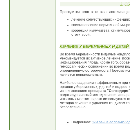
2. О
Проводится в соответствии с локализаци
лечение сопутствующих инфекций;
восстановление нормальной микр
коррекция иммунитета, стимулиров
структурой.
ЛЕЧЕНИЕ У БЕРЕМЕННЫХ И ДЕТЕЙ
Во время беременности видимые кондило
Рекомендуется их активное лечение, пос
инфицирования плода. Кроме того, образ
геморрагических осложнений во время ро
определенную осторожность. Поэтому исп
является неприемлемым.
Наиболее щадящим и эффективным при л
органов у беременных, у детей и подрост
использованием препарата
"Солкодерм
радохирургический метод лечения аппар
интимных местах широко используются в
методов лечения и удаления кондилом та
безболезненно.
Подробнее:
Удаление половых бо