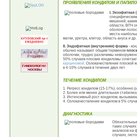
ПРОЯВЛЕНИЯ КОНДИЛОМ И ПАПИЛ
I. Экзофитная
специфическим 
мишеней, каким
области, ВПЧ о
оболочки полос
места наибольш
матки, уретра, клитор, область ануса и др.
II. Эндофитная (внутренняя) форма
- ко
обычно называют общим термином
плос
оболочки, трудно различимы невооруженн
50% случаев плоские кондиломы сочетаютс
карциномой
. Озлокачествление плоской 
в 4-10% случаев в течение двух лет.
ТЕЧЕНИЕ КОНДИЛОМ
1. Регресс кондилом (15-17%), особенно 
2. Более или менее длительная стабилиз
3. Интенсивный рост кондилом, вызываю
4. Озлокачествление кондилом в 5% случа
ДИАГНОСТИКА
Обязательным
таких случая
анализов на ф
случаях, гис