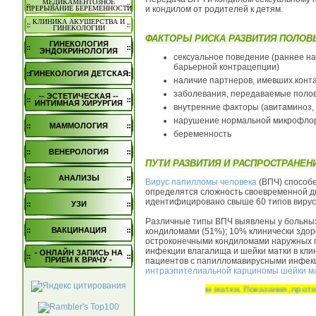
МЕДИКАМЕНТОЗНОЕ
и кондилом от родителей к детям.
ПРЕРЫВАНИЕ БЕРЕМЕННОСТИ
КЛИНИКА АКУШЕРСТВА И
ГИНЕКОЛОГИИ
ФАКТОРЫ РИСКА РАЗВИТИЯ ПОЛО
ГИНЕКОЛОГИЯ
ЭНДОКРИНОЛОГИЯ
сексуальное поведение (раннее на
барьерной контрацепции)
ГИНЕКОЛОГИЯ ДЕТСКАЯ
наличие партнеров, имевших конт
заболевания, передаваемые половы
-- ЭСТЕТИЧЕСКАЯ --
ИНТИМНАЯ ХИРУРГИЯ
внутренние факторы (авитаминоз,
нарушение нормальной микрофло
МАММОЛОГИЯ
беременность
ВЕНЕРОЛОГИЯ
ПУТИ РАЗВИТИЯ И РАСПРОСТРАНЕН
АНАЛИЗЫ
Вирус папилломы человека
(ВПЧ) способе
определятся сложность своевременной ди
идентифицировано свыше 60 типов вируса
УЗИ
Различные типы ВПЧ выявлены у больных
ВАКЦИНАЦИЯ
кондиломами (51%); 10% клинически здо
остроконечными кондиломами наружных п
инфекции влагалища и шейки матки в кли
- ОНЛАЙН ЗАПИСЬ НА
ПРИЕМ К ВРАЧУ -
пациентов с папилломавирусными инфекци
интраэпителиальной карциномы шейки м
ию "Вакцина ГАРДАСИЛ" от ВПЧ и рака шейки матки. Показания, противопо