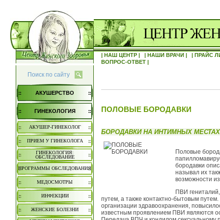
| НАШ ЦЕНТР |
| НАШИ ВРАЧИ |
| ПРАЙС Л
ВОПРОС-ОТВЕТ |
Поиск по сайту
АКУШЕРСТВО
ПОЛОВЫЕ БОРОДАВКИ
ГИНЕКОЛОГИЯ
АКУШЕР-ГИНЕКОЛОГ
БОРОДАВКИ НА ИНТИМНЫХ МЕСТАХ
ПРИЕМ У ГИНЕКОЛОГА
Половые борода
ГИНЕКОЛОГИЯ:
ОБСЛЕДОВАНИЕ
папилломавиру
бородавки опис
ПРОГРАММЫ ОБСЛЕДОВАНИЯ
называл их такж
возможности из
МЕДОСМОТРЫ
ПВИ гениталий,
ИНФЕКЦИИ
путем, а также контактно-бытовым путем
организации здравоохранения, повысилос
ЖЕНСКИЕ БОЛЕЗНИ
известным проявлением ПВИ являются ос
Передача ВПЧ и кондилом сексуальному п