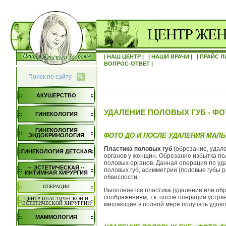
| НАШ ЦЕНТР |
| НАШИ ВРАЧИ |
| ПРАЙС Л
ВОПРОС-ОТВЕТ |
Поиск по сайту
АКУШЕРСТВО
УДАЛЕНИЕ ПОЛОВЫХ ГУБ - ФО
ГИНЕКОЛОГИЯ
ГИНЕКОЛОГИЯ
ФОТО ДО И ПОСЛЕ УДАЛЕНИЯ МАЛ
ЭНДОКРИНОЛОГИЯ
Пластика половых губ
(обрезание, удал
ГИНЕКОЛОГИЯ ДЕТСКАЯ
органов у женщин. Обрезание избытка по
половых органов. Данная операция по у
-- ЭСТЕТИЧЕСКАЯ --
половых губ, асимметрии (половые губы р
ИНТИМНАЯ ХИРУРГИЯ
обвислости.
ОПЕРАЦИИ
Выполняется пластика (удаление или обр
соображениям, т.к. после операции устра
ЦЕНТР ПЛАСТИЧЕСКОЙ И
ЭСТЕТИЧЕСКОЙ ХИРУРГИИ
мешающие в полной мере получать удовл
МАММОЛОГИЯ