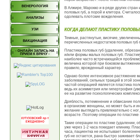
ВЕНЕРОЛОГИЯ
В Алжире, Марокко и в ряде других стра
половых губ, а порой и клитора. Считалос
одолевать плотские вожделения.
АНАЛИЗЫ
КОГДА ДЕЛАЮТ ПЛАСТИКУ ПОЛОВЫ
УЗИ
Темные, растянутые, висячие, увеличенн
ВАКЦИНАЦИЯ
перечисленных недостатков половых губ 
Пластика половых губ (удаление, обреза
- ОНЛАЙН ЗАПИСЬ НА
ПРИЕМ К ВРАЧУ -
и/или формы малых половых губ. Пластик
наиболее часто встречающейся проблемой
величина которой при боковом вытяжении 
правило, врожденный характер.
Однако более интенсивное растяжение ма
заболеваний, сильных тракций в этой зон
частой операцией является пластика пол
ведь их асимметрия или гипертрофия (ув
ее на развитие психологических комплекс
Дряблость, потеменение и обвисание пол
в организме женщины, но может быть и и
желание выглядеть привлекательно с ног
возрасте. Поэтому операции по пластике
Такие операции по пластике (удалении, 
уже через 1-2 часа покидает клинику. Пл
часа, пациентка не испытывает болезне
губ не остается, рана быстро заживает 