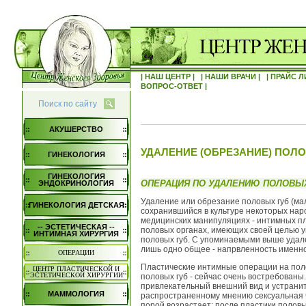
| НАШ ЦЕНТР |
| НАШИ ВРАЧИ |
| ПРАЙС Л
ВОПРОС-ОТВЕТ |
Поиск по сайту
АКУШЕРСТВО
УДАЛЕНИЕ (ОБРЕЗАНИЕ) ПОЛ
ГИНЕКОЛОГИЯ
ГИНЕКОЛОГИЯ
ОПЕРАЦИЯ ПО УДАЛЕНИЮ ПОЛОВЫ
ЭНДОКРИНОЛОГИЯ
Удаление или обрезание половых губ (мал
ГИНЕКОЛОГИЯ ДЕТСКАЯ
сохранившийся в культуре некоторых нар
медицинских манипуляциях - интимных п
-- ЭСТЕТИЧЕСКАЯ --
половых органах, имеющих своей целью
ИНТИМНАЯ ХИРУРГИЯ
половых губ. С упоминаемыми выше удал
лишь одно общее - напрвленность именно
ОПЕРАЦИИ
Пластические интимные операции на полов
ЦЕНТР ПЛАСТИЧЕСКОЙ И
ЭСТЕТИЧЕСКОЙ ХИРУРГИИ
половых губ - сейчас очень востребованы
привлекательный внешний вид и устранит
МАММОЛОГИЯ
распространенному мнению сексуальная чу
порой возрастает: после пластики половы