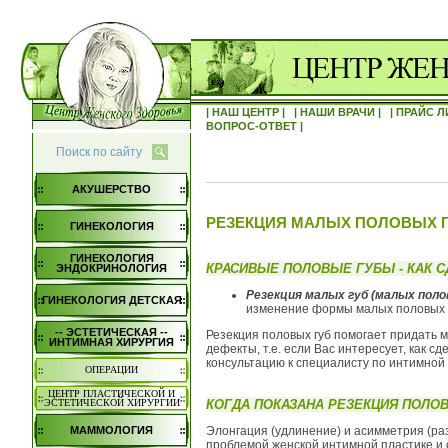
| НАШ ЦЕНТР |
| НАШИ ВРАЧИ |
| ПРАЙС Л
ВОПРОС-ОТВЕТ |
Поиск по сайту
АКУШЕРСТВО
РЕЗЕКЦИЯ МАЛЫХ ПОЛОВЫХ 
ГИНЕКОЛОГИЯ
ГИНЕКОЛОГИЯ
КРАСИВЫЕ ПОЛОВЫЕ ГУБЫ - КАК С
ЭНДОКРИНОЛОГИЯ
Резекция малых губ (малых поло
ГИНЕКОЛОГИЯ ДЕТСКАЯ
изменение формы малых половых 
-- ЭСТЕТИЧЕСКАЯ --
Резекция половых губ помогает придать 
ИНТИМНАЯ ХИРУРГИЯ
дефекты, т.е. если Вас интересует, как 
консультацию к специалисту по интимной 
ОПЕРАЦИИ
ЦЕНТР ПЛАСТИЧЕСКОЙ И
КОГДА ПОКАЗАНА РЕЗЕКЦИЯ ПОЛО
ЭСТЕТИЧЕСКОЙ ХИРУРГИИ
Элонгация (удлинение) и асимметрия (р
МАММОЛОГИЯ
проблемой женской интимной пластике и 