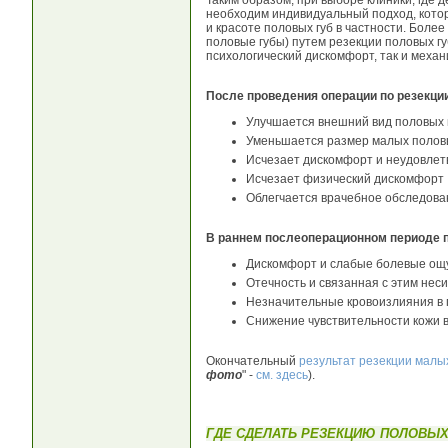
Таким образом, при выборе клиники, где 
необходим индивидуальный подход, котор
и красоте половых губ в частности. Боле
половые губы) путем резекции половых губ
психологический дискомфорт, так и меха
После проведения операции по резекци
Улучшается внешний вид половых 
Уменьшается размер малых полов
Исчезает дискомфорт и неудовлет
Исчезает физический дискомфорт
Облегчается врачебное обследова
В раннем послеоперационном периоде п
Дискомфорт и слабые болевые ощ
Отечность и связанная с этим нес
Незначительные кровоизлияния в 
Снижение чувствительности кожи 
Окончательный
результат резекции малы
фото
" -
см. здесь
).
ГДЕ СДЕЛАТЬ РЕЗЕКЦИЮ ПОЛОВЫХ