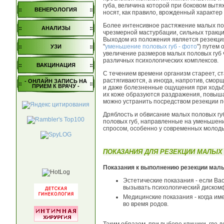
губа, величина которой при боковом выт
ВЕНЕРОЛОГИЯ
носят, как правило, врожденный характер
Более интенсивное растяжение малых по
АНАЛИЗЫ
чрезмерной мастурбации, сильных тракций
Выходом из положения является резекция
"
уменьшение половых губ - фото
") путем
УЗИ
увеличение размеров малых половых губ 
различных психологических комплексов.
ВАКЦИНАЦИЯ
С течением времени организм стареет, ст
растягиваются, а иногда, напротив, смо
- ОНЛАЙН ЗАПИСЬ НА
ПРИЕМ К ВРАЧУ -
и даже болезненные ощущения при ходьбе
их коже образуются раздражения, повыш
можно устранить посредством резекции п
Дряблость и обвисание малых половых гу
половых губ, направленные на уменьшени
спросом, особенно у современных молод
ПОКАЗАНИЯ ДЛЯ РЕЗЕКЦИИ МАЛЫХ
Показания к выполнению резекции мал
Эстетические показания - если Вас
вызывать психологический диском
Медицинские показания - когда им
во время родов.