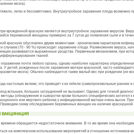
аление мозга).
 тяжело, легко и бессимптомно. Внутриутробное заражение плода возможно 
при врожденной краснухе является внутриутробное заражение вирусом. Виру
шейся беременной женщины примерно за 7 суток до появления сыпи и в течени
ой краснухе обусловлен двумя моментами - хроническим характером инфекци
и случаев (70 - 90 %) происходит заражение плода. Размножение вируса, нач
нфекции развиваются выраженные уродства. Первичным механизмом, при кот
 дифференцирования тканей.
поражении почти любого органа, однако наиболее характерна определенная т
а. У детей, рожденных после заражения матери краснухой, часто наблюдают
оразвитие мозга). Обычно наблюдается также малый вес при рождении (не в
да настолько велики, что приводят к их гибели (самопроизвольные ранние и
иод вспышек, больших затруднений не вызывает. Однако для точной диагно
методы (обнаружение в сыворотке крови больного специфических антител к в
лноценного или мертвого ребенка у инфицированной матери очень высок. П
 Приводим схему обследования беременных женщин на наличие краснушной
Я ВАКЦИНАЦИЯ
 времени обращается недостаточное внимание. В то же время она необходима
ться на комплексном использовании мероприятий в отношении источников и