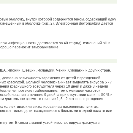
ировую оболочку, внутри которой содержится геном, содержащий одну
размещенный в оболочке (рис. 2). Электронная фотография дается
еря инфекционности достигается за 40 секунд), изменений pH в
. Хорошо переносит замораживание.
, Японии, Швеции, Исландии, Чехии, Словакии и других стран.
, доказана возможность заражения от детей с врожденной
ых краснухой. Больной человек начинает выделять вирус за 5 - 7
ления краснушного возбудителя через 10 дней и даже 3 недели
ем легче протекает заболевание, тем с меньшей частотой
в заболевания в течение 9 дней, а при отсутствии сыпи - в 50 % и
м длительное время - в течение 1, 5 - 2 лет после рождения.
их коллективах или в изолированных населенных пунктах.
олевают только дети, находящиеся с больными в одной палате или
 путем, В связи с малой устойчивостью вируса краснухи в