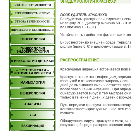
ЭПИДЕМИОЛОГИЯ КРАСНУХИ
УЗИ ПРИ БЕРЕМЕННОСТИ
БЕРЕМЕННОСТЬ И РЕЗУС
ВОЗБУДИТЕЛЬ КРАСНУХИ
Возбудитель краснухи принадлежит к семе
УГРОЗА БЕРЕМЕННОСТИ
молекулу РНК. Диаметр вириона 60 - 70 
по Плоткину С.(1981).
ИНФЕКЦИЯ И БЕРМЕННОСТЬ
Устойчивость к действию физических и хи
ГИНЕКОЛОГИЯ
Вирус нестоек во внешней среде, термол
кислую (ниже 6, 6) и щелочную (выше 8, 
ГИНЕКОЛОГИЯ
ЭНДОКРИНОЛОГИЯ
РАСПРОСТРАНЕНИЕ
ГИНЕКОЛОГИЯ ДЕТСКАЯ
Краснушная инфекция встречается повсе
-- ЭСТЕТИЧЕСКАЯ --
ИНТИМНАЯ ХИРУРГИЯ
Краснуха относится к инфекциям, переда
краснухой и от клинически здоровых лиц 
МАММОЛОГИЯ
дней до высыпания сыпи и остается зара
после завершения инфекции). При опреде
обнаруживается вирус и тем быстрее он ис
ВЕНЕРОЛОГИЯ
только в течение 4 дней. У детей с врожд
АНАЛИЗЫ
Путь передачи краснухи в основном возду
Контагиозность краснухи меньше, чем кор
комнате.
УЗИ
Обнаружение вируса краснухи в моче, кал
окружающей среде распространение инфе
ВАКЦИНАЦИЯ