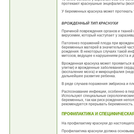
протекают краснушные энцефалиты (восп
У беременных краснуха может протекать
ВРОЖДЕННЫЙ ТИП КРАСНУХИ
Причиной повреждения органов и тканей 
вирусемии, который наступает у заразив
Патогенез поражений плода при врожденн
беременных матерей в значительной част
рождения. В некоторых случаях такой и
митозов, ведущее к нарушениям роста и
Врожденная краснуха может проявиться в 
улитки) и врожденные заболевания сердц
(воспаление мозга) и микроцефалия (нед
дальнейшее развитие ребенка.
В ряде случаев поражения эмбриона и пло
Распознавание инфекции, особенно в пер
Используют специальные серологические 
беременных, так как риск рождения непо
рекомендуется прерывать беременность.
ПРОФИЛАКТИКА И СПЕЦИФИЧЕСКА
На профилактику краснухи до настоящего
Профилактика краснухи должна основыва