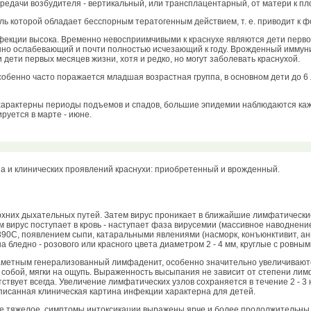
редачи возбудителя - вертикальный, или трансплацентарный, от матери к пл
ль которой обладает бесспорным тератогенным действием, т. е. приводит к 
екции высока. Временно невосприимчивыми к краснухе являются дети первог
о ослабевающий и почти полностью исчезающий к году. Врожденный иммуните
 дети первых месяцев жизни, хотя и редко, но могут заболевать краснухой.
особенно часто поражается младшая возрастная группа, в основном дети до 
характерны периоды подъемов и спадов, большие эпидемии наблюдаются кажд
руется в марте - июне.
а и клинических проявлений краснухи: приобретенный и врожденный.
рхних дыхательных путей. Затем вирус проникает в ближайшие лимфатически
 вирус поступает в кровь - наступает фаза вирусемии (массивное наводнени
390С, появлением сыпи, катаральными явлениями (насморк, конъюнктивит, ан
бледно - розового или красного цвета диаметром 2 - 4 мм, круглые с ровны
аметным генерализованный лимфаденит, особенно значительно увеличивают
обой, мягки на ощупь. Выраженность высыпания не зависит от степени лимфа
ствует всегда. Увеличение лимфатических узлов сохраняется в течение 2 - 3
писанная клиническая картина инфекции характерна для детей.
ее тяжелое, симптомы интоксикации выражены ярче и более продолжительны.