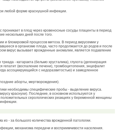
при любой форме краснушной инфекции.
с проникает в плод через кровеносные сосуды плаценты в период
е нескольких дней после того.
и и блокировкой процессов митоза. В период вирусемии у
авшееся в организме плода, часто продолжается до родов и после
ором вирус вызывает врожденные аномалии, является подавление
риада - катаракта (бельмо хрусталика), глухота (дегенерация
ся гепатит (воспаление печени), тромбоцитопения, энцефалит
сегда ассоциирующийся с недоразвитостью) и замедленное
 поздние аборты, мертворождения).
стики необходимы специфические пробы - выделение вируса.
ирусу краснухи). Последние, в основном используются у
ри положительных серологических реакциях у беременной женщины
 инфекции.
 из - за большого количества врожденной патологии.
нфекции, механизма передачи и восприимчивости населения.