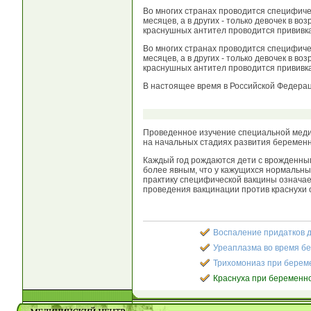
Во многих странах проводится специфиче
месяцев, а в других - только девочек в в
краснушных антител проводится прививка
Во многих странах проводится специфиче
месяцев, а в других - только девочек в в
краснушных антител проводится прививка
В настоящее время в Российской Федерац
Проведенное изучение специальной меди
на начальных стадиях развития беременн
Каждый год рождаются дети с врожденными
более явным, что у кажущихся нормальны
практику специфической вакцины означа
проведения вакцинации против краснухи 
Воспаление придатков 
Уреаплазма во время б
Трихомониаз при берем
Краснуха при беременн