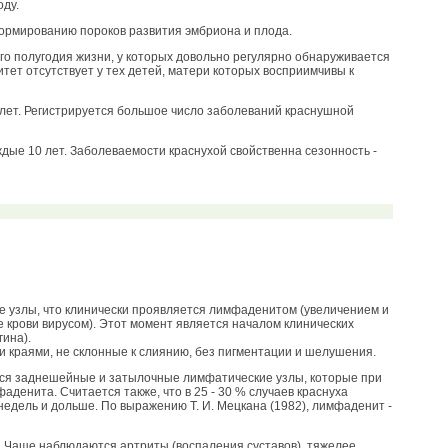
оду.
формированию пороков развития эмбриона и плода.
о полугодия жизни, у которых довольно регулярно обнаруживается
т отсутствует у тех детей, матери которых восприимчивы к
6 лет. Регистрируется большое число заболеваний краснушной
ые 10 лет. Заболеваемости краснухой свойственна сезонность -
е узлы, что клинически проявляется лимфаденитом (увеличением и
е крови вирусом). Этот момент является началом клинических
гина).
ми краями, не склонные к слиянию, без пигментации и шелушения.
ся заднешейные и затылочные лимфатические узлы, которые при
денита. Считается также, что в 25 - 30 % случаев краснуха
 недель и дольше. По выражению Т. И. Мецкана (1982), лимфаденит -
 Чаще наблюдаются артриты (воспаления суставов), тяжелее