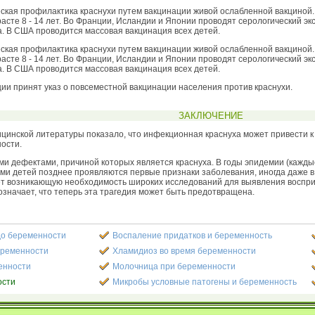
ская профилактика краснухи путем вакцинации живой ослабленной вакциной. 
озрасте 8 - 14 лет. Во Франции, Исландии и Японии проводят серологический эк
. В США проводится массовая вакцинация всех детей.
ская профилактика краснухи путем вакцинации живой ослабленной вакциной. 
озрасте 8 - 14 лет. Во Франции, Исландии и Японии проводят серологический эк
. В США проводится массовая вакцинация всех детей.
ии принят указ о повсеместной вакцинации населения против краснухи.
ЗАКЛЮЧЕНИЕ
цинской литературы показало, что инфекционная краснуха может привести 
ости.
 дефектами, причиной которых является краснуха. В годы эпидемии (каждые 7
ми детей позднее проявляются первые признаки заболевания, иногда даже в 
ет возникающую необходимость широких исследований для выявления воспри
означает, что теперь эта трагедия может быть предотвращена.
до беременности
Воспаление придатков и беременность
еременности
Хламидиоз во время беременности
енности
Молочница при беременности
ости
Микробы условные патогены и беременность