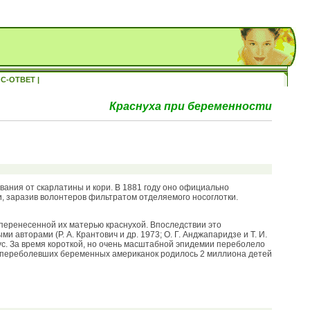
С-ОТВЕТ |
Краснуха при беременности
евания от скарлатины и кори. В 1881 году оно официально
, заразив волонтеров фильтратом отделяемого носоглотки.
с перенесенной их матерью краснухой. Впоследствии это
авторами (Р. А. Крантович и др. 1973; О. Г. Анджапаридзе и Т. И.
с. За время короткой, но очень масштабной эпидемии переболело
 у переболевших беременных американок родилось 2 миллиона детей