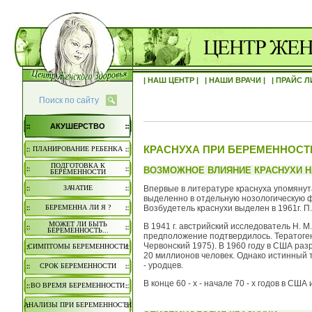
| НАШ ЦЕНТР |
| НАШИ ВРАЧИ |
| ПРАЙС Л
Поиск по сайту
АКУШЕРСТВО
КРАСНУХА ПРИ БЕРЕМЕННОСТ
ПЛАНИРОВАНИЕ РЕБЕНКА
ПОДГОТОВКА К
ВОЗМОЖНОЕ ВЛИЯНИЕ КРАСНУХИ 
БЕРЕМЕННОСТИ
Впервые в литературе краснуха упомянута 
ЗАЧАТИЕ
выделенно в отдельную нозологическую ф
Возбудетель краснухи выделен в 1961г. П.
БЕРЕМЕННА ЛИ Я ?
МОЖЕТ ЛИ БЫТЬ
В 1941 г. австрийский исследователь Н. 
БЕРЕМЕННОСТЬ...
предположение подтвердилось. Тератогенно
Червонский 1975). В 1960 году в США ра
СИМПТОМЫ БЕРЕМЕННОСТИ
20 миллионов человек. Однако истинный 
- уродцев.
СРОК БЕРЕМЕННОСТИ
В конце 60 - х - начале 70 - х годов в 
ВО ВРЕМЯ БЕРЕМЕННОСТИ
АНАЛИЗЫ ПРИ БЕРЕМЕННОСТИ