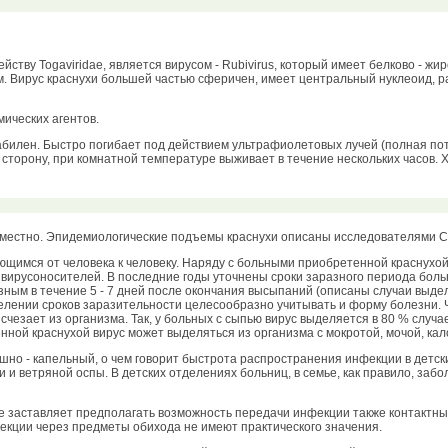
йству Togaviridae, является вирусом - Rubivirus, который имеет белково - ж
нм. Вирус краснухи большей частью сферичен, имеет центральный нуклеоид, 
мических агентов.
абилен. Быстро погибает под действием ультрафиолетовых лучей (полная пот
1) сторону, при комнатной температуре выживает в течение нескольких часов
местно. Эпидемиологические подъемы краснухи описаны исследователями США
ющимся от человека к человеку. Наряду с больными приобретенной краснухой
- вирусоносителей. В последние годы уточнены сроки заразного периода больн
зным в течение 5 - 7 дней после окончания высыпаний (описаны случаи выде
лении сроков заразительности целесообразно учитывать и форму болезни. Ч
чезает из организма. Так, у больных с сыпью вирус выделяется в 80 % случае
енной краснухой вирус может выделяться из организма с мокротой, мочой, кало
шно - капельный, о чем говорит быстрота распространения инфекции в детск
и и ветряной оспы. В детских отделениях больниц, в семье, как правило, заб
е заставляет предполагать возможность передачи инфекции также контактным
кции через предметы обихода не имеют практического значения.