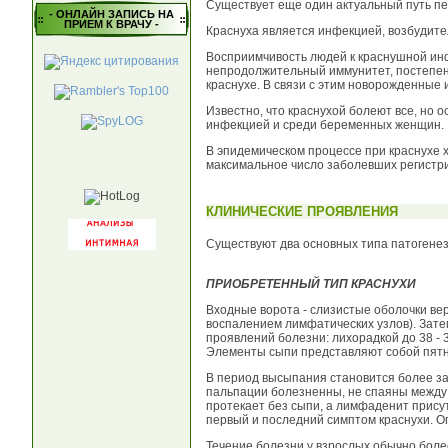
Существует еще один актуальный путь пе
- ОНЛАЙН ЗАПИСЬ НА
ПРИЕМ К ВРАЧУ -
Краснуха является инфекцией, возбудите
Восприимчивость людей к краснушной инф
непродолжительный иммунитет, постепенн
краснухе. В связи с этим новорожденные и
Известно, что краснухой болеют все, но 
инфекцией и среди беременных женщин.
В эпидемическом процессе при краснухе 
максимальное число заболевших регистри
КЛИНИЧЕСКИЕ ПРОЯВЛЕНИЯ
Существуют два основных типа патогенез
ПРИОБРЕТЕННЫЙ ТИП КРАСНУХИ
Входные ворота - слизистые оболочки ве
воспалением лимфатических узлов). Затем
проявлений болезни: лихорадкой до 38 - 
Элементы сыпи представляют собой пятна 
В период высыпания становится более з
пальпации болезненны, не спаяны между с
протекает без сыпи, а лимфаденит присут
первый и последний симптом краснухи. О
Течение болезни у взрослых обычно бол