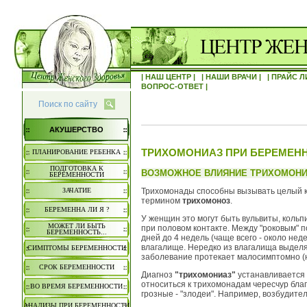
| НАШ ЦЕНТР |
| НАШИ ВРАЧИ |
| ПРАЙС Л
ВОПРОС-ОТВЕТ |
Поиск по сайту
АКУШЕРСТВО
ТРИХОМОНИАЗ ПРИ БЕРЕМЕН
ПЛАНИРОВАНИЕ РЕБЕНКА
ПОДГОТОВКА К
ВОЗМОЖНОЕ ВЛИЯНИЕ ТРИХОМОНИ
БЕРЕМЕННОСТИ
Трихомонады способны вызывать целый 
ЗАЧАТИЕ
термином
трихомоноз
.
БЕРЕМЕННА ЛИ Я ?
У женщин это могут быть вульвиты, коль
МОЖЕТ ЛИ БЫТЬ
при половом контакте. Между "роковым" 
БЕРЕМЕННОСТЬ...
дней до 4 недель (чаще всего - около не
влагалище. Нередко из влагалища выделя
СИМПТОМЫ БЕРЕМЕННОСТИ
заболевание протекает малосимптомно (
СРОК БЕРЕМЕННОСТИ
Диагноз
"трихомониаз"
устанавливается 
относиться к трихомонадам чересчур благ
ВО ВРЕМЯ БЕРЕМЕННОСТИ
грозные - "злодеи". Например, возбудите
АНАЛИЗЫ ПРИ БЕРЕМЕННОСТИ