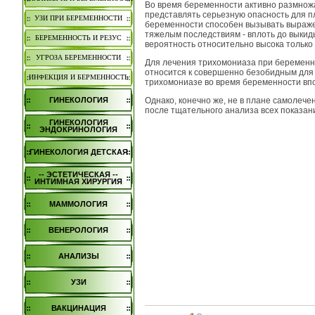
Во время беременности активно размно
представлять серьезную опасность для п
УЗИ ПРИ БЕРЕМЕННОСТИ
беременности способен вызывать выраже
тяжелым последствиям - вплоть до выкиды
БЕРЕМЕННОСТЬ И РЕЗУС
вероятность относительно высока только
УГРОЗА БЕРЕМЕННОСТИ
Для лечения трихомониаза при беременно
относится к совершенно безобидным для 
ИНФЕКЦИЯ И БЕРМЕННОСТЬ
трихомониазе во время беременности вп
Однако, конечно же, не в плане самолеч
ГИНЕКОЛОГИЯ
после тщательного анализа всех показан
ГИНЕКОЛОГИЯ
ЭНДОКРИНОЛОГИЯ
ГИНЕКОЛОГИЯ ДЕТСКАЯ
-- ЭСТЕТИЧЕСКАЯ --
ИНТИМНАЯ ХИРУРГИЯ
МАММОЛОГИЯ
ВЕНЕРОЛОГИЯ
АНАЛИЗЫ
УЗИ
ВАКЦИНАЦИЯ